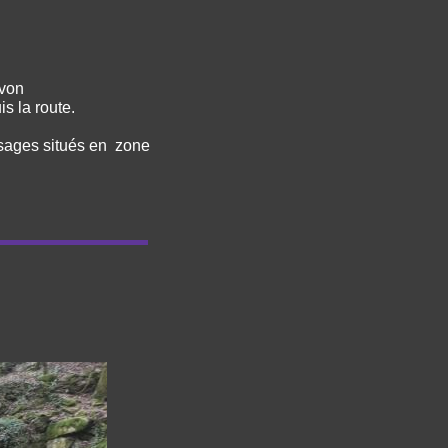
ivon
s la route.
assages situés en zone