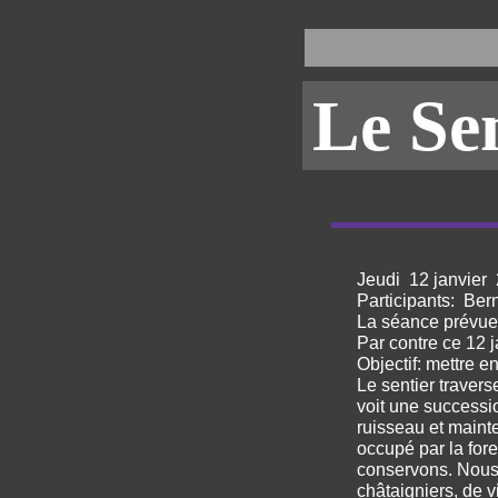
Le Se
Jeudi 12 janvier
Participants: Be
La séance prévue 
Par contre ce 12 ja
Objectif: mettre e
Le sentier travers
voit une successi
ruisseau et maint
occupé par la for
conservons. Nous 
châtaigniers, de v