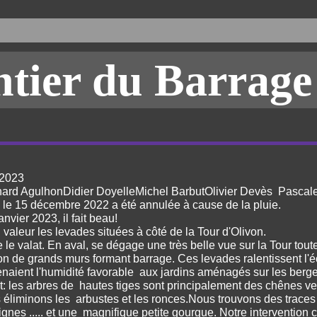
ntier du Barrag
 2023
rnard AgulhonDidier DoyelleMichel BarbutOlivier Devès Pasca
le 15 décembre 2022 a été annulée à cause de la pluie.
nvier 2023, il fait beau!
n valeur les levades situées à côté de la Tour d'Olivon.
e le valat. En aval, se dégage une très belle vue sur la Tour tou
on de grands murs formant barrage. Ces levades ralentissent l'
enaient l'humidité favorable aux jardins aménagés sur les berg
et: les arbres de hautes tiges sont principalement des chênes v
éliminons les arbustes et les ronces.Nous trouvons des traces
ignes ..... et une magnifique petite gourgue. Notre intervention