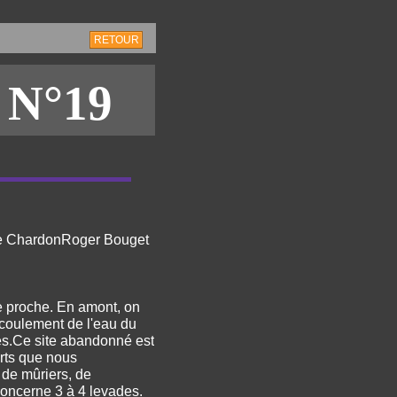
RETOUR
e
N°19
le ChardonRoger Bouget
te proche. En amont, on
écoulement de l'eau du
es.Ce site abandonné est
erts que nous
 de mûriers, de
 concerne 3 à 4 levades.